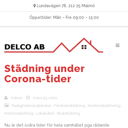
Lundavägen 78, 212 25 Malmö
Öppettider: Mån – Fre 09:00 – 15:00
Städning under
Corona-tider
Admin
mars 23, 2020
Fastighetsnäratjänster
,
Förskolestädning
,
Kontorsstädmning
,
Kontorsstädning
,
Lokalvård
,
Skolstädning
Nu är det svåra tider för hela samhället pga rådande