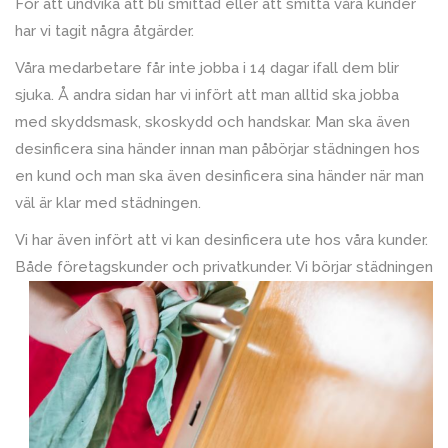
För att undvika att bli smittad eller att smitta våra kunder
har vi tagit några åtgärder.
Våra medarbetare får inte jobba i 14 dagar ifall dem blir
sjuka. Å andra sidan har vi infört att man alltid ska jobba
med skyddsmask, skoskydd och handskar. Man ska även
desinficera sina händer innan man påbörjar städningen hos
en kund och man ska även desinficera sina händer när man
väl är klar med städningen.
Vi har även infört att vi kan desinficera ute hos våra kunder.
Både företagskunder och privatkunder. Vi
börjar städningen