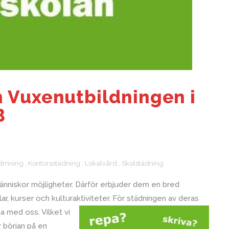
n Vuxenutbildningen i
B
ädmning
,
Kontorsstädning
,
Lokalvård
,
Skolstädning
änniskor möjligheter. Därför erbjuder dem en bred
, kurser och kulturaktiviteter. För städningen av
deras
a med oss. Vilket vi
r början på en