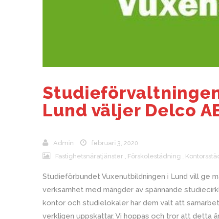
Studieförvaltninge
Lund väljer Delco A
Admin
februari 3, 2020
Fastighetsnäratjänster
,
Förskolestädning
,
Kontorsst
Studieförbundet Vuxenutbildningen i Lund vill ge m
verksamhet med mängder av spännande studiecirklar
kontor och studielokaler har dem valt att samarbet
verkligen uppskattar. Vi hoppas och tror att detta ä