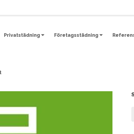
Privatstädning
Företagsstädning
Referen
t